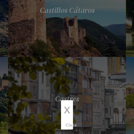
Castillos Cátaros
Castres
X
Close