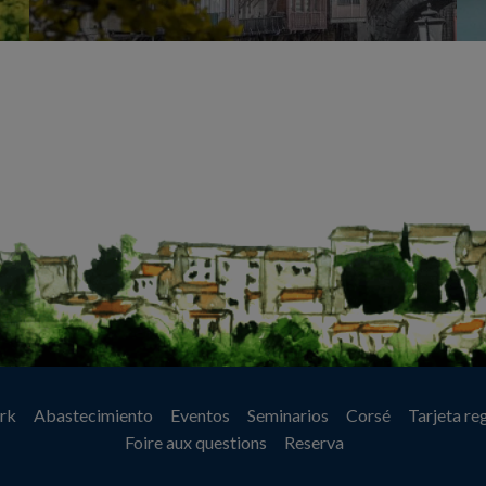
rk
Abastecimiento
Eventos
Seminarios
Corsé
Tarjeta re
Foire aux questions
Reserva