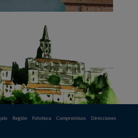
galo
Región
Fototeca
Compromisos
Direcciones