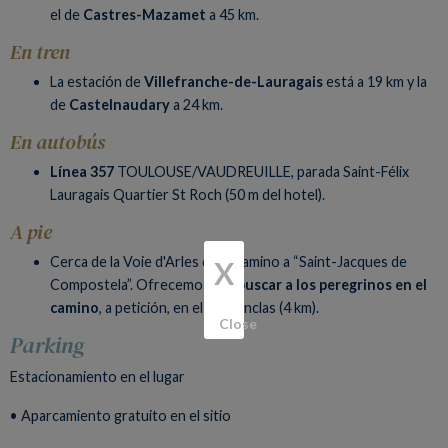
el de
Castres-Mazamet
a 45 km.
En tren
La estación de
Villefranche-de-Lauragais
está a 19 km y la
de
Castelnaudary
a 24 km.
En autobús
Línea 357
TOULOUSE/VAUDREUILLE, parada Saint-Félix
Lauragais Quartier St Roch (50 m del hotel).
A pie
Cerca de la Voie d'Arles en el camino a “Saint-Jacques de
X
Compostela”. Ofrecemos
ir a buscar a los peregrinos en el
camino
, a petición, en el lago Enclas (4 km).
Close
Parking
Estacionamiento en el lugar
• Aparcamiento gratuito en el sitio