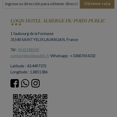
Obtener ruta
LOGIS HOTEL AUBERGE DU POIDS PUBLIC
★★★
1 faubourg de la Fontasse
31540 SAINT FELIX LAURAGAIS, France
Tél :
0562188500
contact@poidspublic.fr
Whatsapp : +33687654332
Latitude : 43.4497372
Longitude : 1.8851386