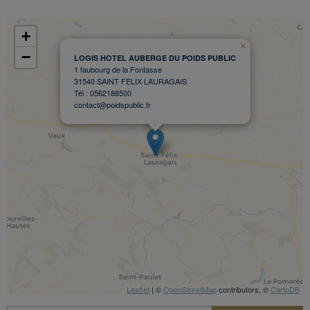
+
×
−
LOGIS HOTEL AUBERGE DU POIDS PUBLIC
1 faubourg de la Fontasse
31540 SAINT FELIX LAURAGAIS
Tél : 0562188500
contact@poidspublic.fr
Leaflet
| ©
OpenStreetMap
contributors, ©
CartoDB