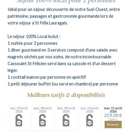
Séjour 100% local pour 2 personnes
Idéal pour un séjour découverte de notre Sud-Ouest, entre
patrimoine, paysages et gastronomie gourmande lors de
votre séjour à St Félix Lauragais.
Le séjour 100% Local inclut :
1 nuitée pour 2 personnes
1 dîner gourmand en 3 services composé d'une salade avec
magrets séchés par nos soins, de notre incontournable
Cassoulet St Félicien servi dans sa cassole et d'un dessert
léger.
1 cocktail maison par personne en apéritif
1 petit déjeuner buffet (ou servi en chambre) par personne
Meilleurs tarifs & disponibilités
ven. 07 août
sam. 08 août
dim. 09 août
lun. 10 août
mar. 11 août
2026
2026
2026
2026
2026
219,00 €
2 pers.
Reserva