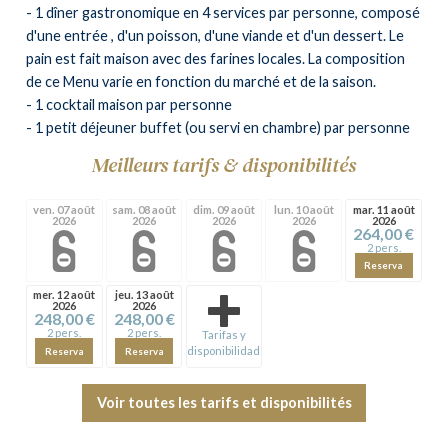
- 1 dîner gastronomique en 4 services par personne, composé
d'une entrée , d'un poisson, d'une viande et d'un dessert. Le
pain est fait maison avec des farines locales. La composition
de ce Menu varie en fonction du marché et de la saison.
- 1 cocktail maison par personne
- 1 petit déjeuner buffet (ou servi en chambre) par personne
Meilleurs tarifs & disponibilités
ven. 07 août
sam. 08 août
dim. 09 août
lun. 10 août
mar. 11 août
2026
2026
2026
2026
2026
264,00 €
2 pers.
Reserva
mer. 12 août
jeu. 13 août
2026
2026
248,00 €
248,00 €
2 pers.
2 pers.
Tarifas y
disponibilidad
Reserva
Reserva
Voir toutes les tarifs et disponibilités