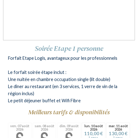
Soirée Etape 1 personne
Forfait Etape Logis, avantageux pour les professionnels
Le forfait soirée étape inclut :
Une nuitée en chambre occupation single (lit double)
Le dîner au restaurant (en 3 services, 1 verre de vin de la
région inclus)
Le petit déjeuner buffet et Wifi Fibre
Meilleurs tarifs & disponibilités
ven. 07 août
sam. 08 août
dim. 09 août
lun. 10 août
mar. 11 août
2026
2026
2026
2026
2026
110,00 €
130,00 €
1 pers.
1 pers.