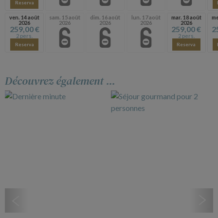
Reserva
ven. 14 août
sam. 15 août
dim. 16 août
lun. 17 août
mar. 18 août
me
2026
2026
2026
2026
2026
259,00 €
259,00 €
2
2 pers.
2 pers.
Reserva
Reserva
Découvrez également ...