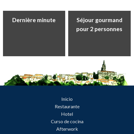
Dernière minute
Séjour gourmand
pour 2 personnes
Inicio
Restaurante
Hotel
Curso de cocina
Afterwork