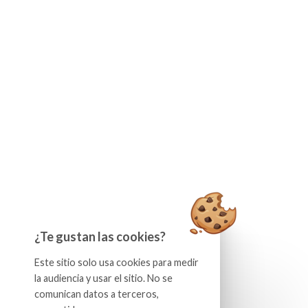
¿Te gustan las cookies?
Este sitio solo usa cookies para medir
la audiencia y usar el sitio. No se
comunican datos a terceros,