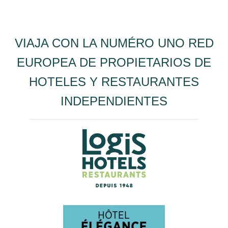
VIAJA CON LA NUMÉRO UNO RED
EUROPEA DE PROPIETARIOS DE
HOTELES Y RESTAURANTES
INDEPENDIENTES