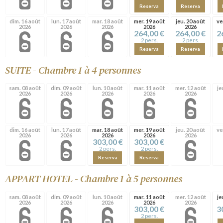
Reserva
Reserva
dim. 16 août
lun. 17 août
mar. 18 août
mer. 19 août
jeu. 20 août
ve
2026
2026
2026
2026
2026
264,00 €
264,00 €
2
2 pers.
2 pers.
Reserva
Reserva
SUITE - Chambre 1 à 4 personnes
sam. 08 août
dim. 09 août
lun. 10 août
mar. 11 août
mer. 12 août
je
2026
2026
2026
2026
2026
dim. 16 août
lun. 17 août
mar. 18 août
mer. 19 août
jeu. 20 août
ve
2026
2026
2026
2026
2026
303,00 €
303,00 €
2 pers.
2 pers.
Reserva
Reserva
APPART HOTEL - Chambre 1 à 5 personnes
sam. 08 août
dim. 09 août
lun. 10 août
mar. 11 août
mer. 12 août
je
2026
2026
2026
2026
2026
303,00 €
3
2 pers.