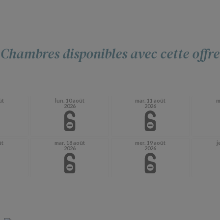
Chambres disponibles avec cette offre
ût
lun. 10 août
mar. 11 août
m
2026
2026
ût
mar. 18 août
mer. 19 août
j
2026
2026