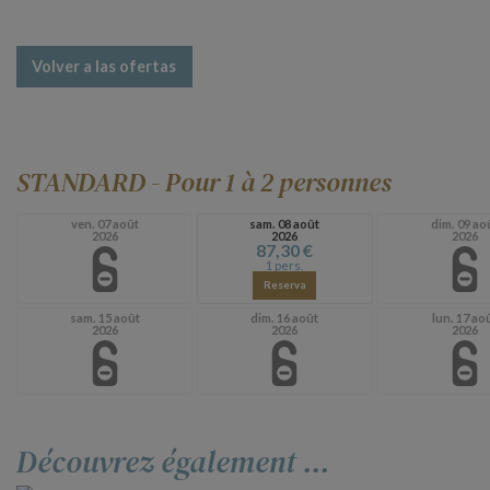
Volver a las ofertas
STANDARD - Pour 1 à 2 personnes
ven. 07 août
sam. 08 août
dim. 09 ao
2026
2026
2026
87,30 €
1 pers.
Reserva
sam. 15 août
dim. 16 août
lun. 17 ao
2026
2026
2026
Découvrez également ...