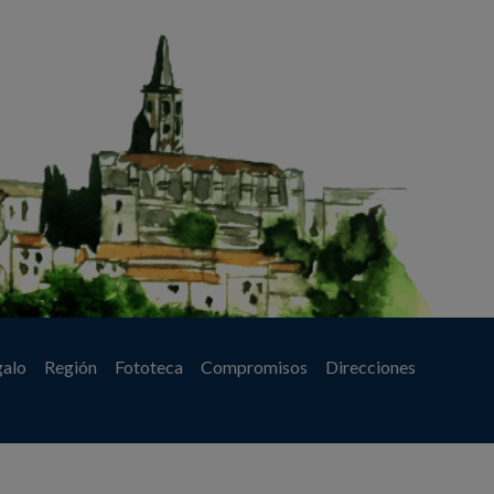
galo
Región
Fototeca
Compromisos
Direcciones