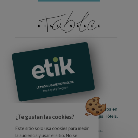
Tarjeta de fidelidad 100% gratis Acumule euros en
¿Te gustan las cookies?
todos los restaurantes de los hoteles Logis Hôtels,
Cit'Hotel, Singuliers Hôtels, Demeures &
Este sitio solo usa cookies para medir
Châteaux, Urban Style y Auberge de Pays.
la audiencia y usar el sitio. No se