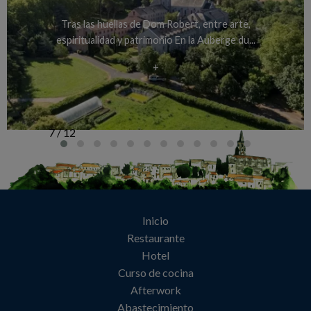
Tras las huellas de Dom Robert, entre arte,
espiritualidad y patrimonio En la Auberge du...
+
7 / 12
Inicio
Restaurante
Hotel
Curso de cocina
Afterwork
Abastecimiento