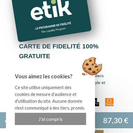
CARTE DE FIDELITÉ 100%
GRATUITE
Cumulez des euros dans tous les hôtels-
Vous aimez les cookies?
restaurants Logis Hôtels, Cit'Hotel, Singuliers
Hôtels, Demeures & Châteaux, Urban Style et
Ce site utilise uniquement des
Auberge de Pays.
cookies de mesure d’audience et
d'utilisation du site. Aucune donnée
n'est communiqué à des tiers, promis.
Site officiel
87,30 €
J'ai compris
Meilleur tarif garanti