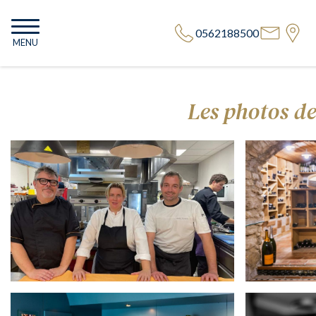
0562188500
MENU
Les photos de