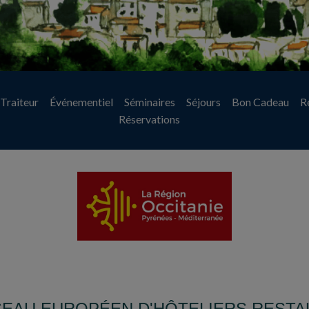
Traiteur
Événementiel
Séminaires
Séjours
Bon Cadeau
R
Réservations
EAU EUROPÉEN D'HÔTELIERS RESTA