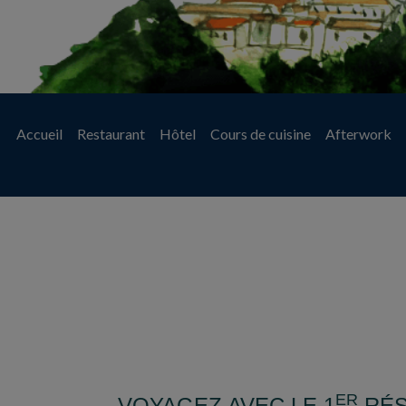
Accueil
Restaurant
Hôtel
Cours de cuisine
Afterwork
ER
VOYAGEZ AVEC LE 1
RÉS