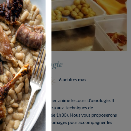
Cours d'Oenologie
0
Dégustation
6 adultes max.
aitre d’hôtel et sommelier, anime le cours d’œnologie. Il
 du Sud-Ouest et vous initiera aux techniques de
ologie débute à 18h00 (durée 1h30). Nous vous proposerons
charcuterie et différents fromages pour accompagner les