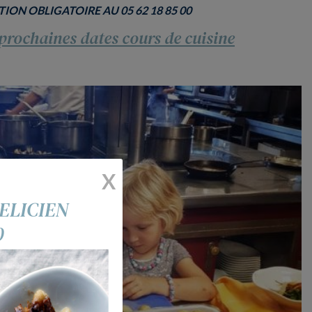
TION OBLIGATOIRE AU 05 62 18 85 00
 prochaines dates cours de cuisine
X
ELICIEN
0