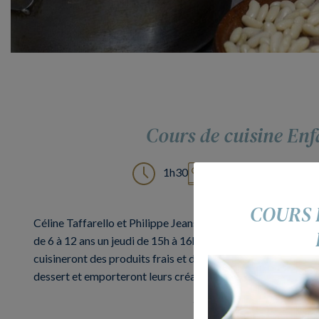
Cours de cuisine Enf
1h30
3 recettes
7 e
COURS 
Céline Taffarello et Philippe Jeansing animent un cours de c
de 6 à 12 ans un jeudi de 15h à 16h30 durant les vacances sco
cuisineront des produits frais et de saison. Ils fabriqueront 
dessert et emporteront leurs créations chez eux.
Tarif par enfant: 25 €