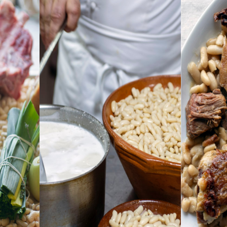
our les enfants ?
cours de cuisine
1h3
Jean-Pierre PIALOUX, notre M
vous fera découvrir les vins
dégustation. Le cours d’œn
de déguster une planche de 
vins.