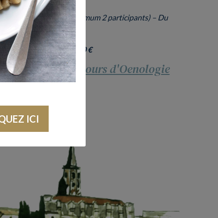
ire au 05 62 18 85 00 (minimum 2 participants) – Du
ment
Tarif par personne : 50 €
prochaines dates cours d'Oenologie
QUEZ ICI