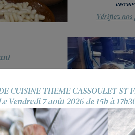
INSCRIP
Vérifiez nos
ant
nfants max.
DE CUISINE THEME CASSOULET ST F
uisine destiné aux enfants
Le Vendredi 7 août 2026 de 15h à 17h3
laires. Les « Ptits Chefs »
une entrée, un plat et un