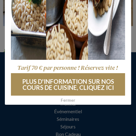
Salle de Séminaire
Accueil
Tarif 70 € par personne ! Réservez vite !
Restaurant
PLUS D'INFORMATION SUR NOS
Hôtel
COURS DE CUISINE, CLIQUEZ ICI
Cours de cuisine
Afterwork
Fermer
Traiteur
Événementiel
Séminaires
Séjours
Bon Cadeau