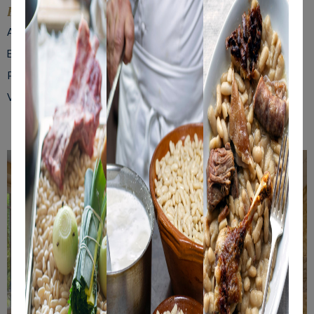
Equipements & Services
Accès WiFi
Ecran
Paperboard
Vidéoprojecteur