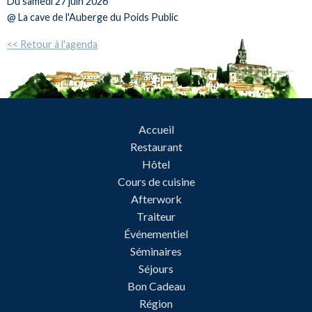
Du
samedi 27 juin 2026
@ La cave de l'Auberge du Poids Public
<< Retour à l'agenda
Accueil
Restaurant
Hôtel
Cours de cuisine
Afterwork
Traiteur
Événementiel
Séminaires
Séjours
Bon Cadeau
Région