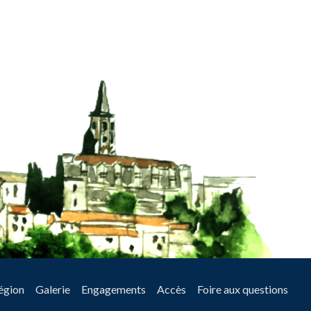
égion
Galerie
Engagements
Accès
Foire aux questions