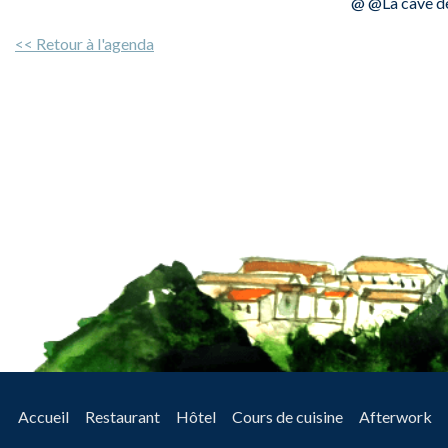
@ @La cave de
<< Retour à l'agenda
Accueil
Restaurant
Hôtel
Cours de cuisine
Afterwork