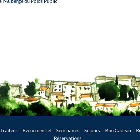
 l'Auberge du Poids Public
Traiteur
Événementiel
Séminaires
Séjours
Bon Cadeau
R
Réservations