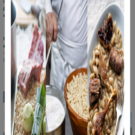
Il regroupe des collections des Beaux-Arts et compte à ce jour
plus de 4 000 pièces, réparties également entre peintures et
sculptures.
Pour de plus amples informations et télécharger les guides
appropriés pour planifier vos visites dans la cité Rose
:
https://www.toulouse-tourisme.com/preparer-son-sejour/nos-
brochures/
Retour aux activités