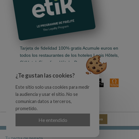
Tarjeta de fidelidad 100% gratis Acumule euros en
todos los restaurantes de los hoteles Logis Hôtels,
Cit'Hotel, Singuliers Hôtels, Demeures &
Châteaux, Urban Style y Auberge de Pays.
¿Te gustan las cookies?
Este sitio solo usa cookies para medir
la audiencia y usar el sitio. No se
comunican datos a terceros,
prometido.
Sitio oficial
72,00 €
Reserva
He entendido
Mejor tarifa garantizada
© LOGIS HOTEL AUBERGE DU POIDS PUBLIC |
Legal information
|
Condiciones
|
Otelico
- Websites for hotels
Tu fecha de llegada