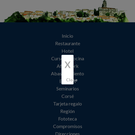
Inicio
Restaurante
Hotel
Curso de cocina
X
Afterwork
Abastecimiento
Close
Eventos
Seminarios
Corsé
Tarjeta regalo
Región
Fototeca
Compromisos
Direcciones