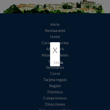
Inicio
Restaurante
Hotel
Curso de cocina
X
Afterwork
Abastecimiento
Eventos
Close
Seminarios
Corsé
Tarjeta regalo
Región
Fototeca
Compromisos
Direcciones