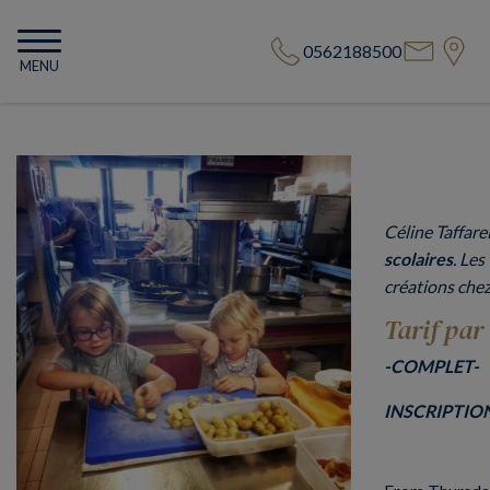
0562188500
MENU
Céline Taffare
scolaires
. Les
créations chez
Tarif par
-COMPLET-
INSCRIPTION