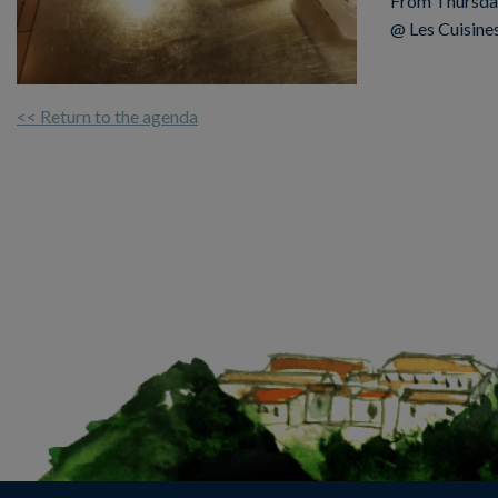
From
Thursda
@ Les Cuisines
<< Return to the agenda