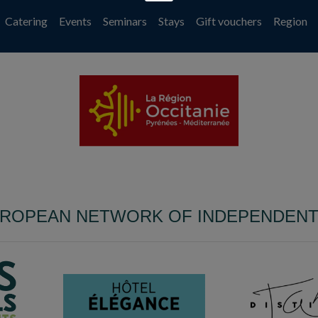
Catering
Events
Seminars
Stays
Gift vouchers
Region
UROPEAN NETWORK OF INDEPENDEN