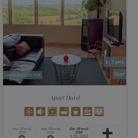
1 - 5 pers.
50 m²
INDISPONIBLE CE SOIR
Apart Hotel
ven. 07 août
sam. 08 août
dim. 09 août
2026
2026
2026
135,00 €