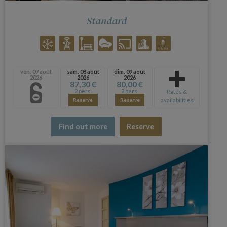
Standard
ven. 07 août
sam. 08 août
dim. 09 août
2026
2026
2026
87,30 €
80,00 €
2 pers.
2 pers.
Rates &
availabilities
Reserve
Reserve
Find out more
Reserve