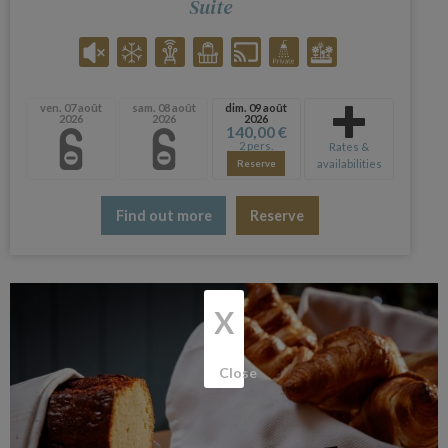
Suite
ven. 07 août
sam. 08 août
dim. 09 août
2026
2026
2026
140,00 €
2 pers.
Rates &
availabilities
Reserve
Find out more
Reserve
X
Close