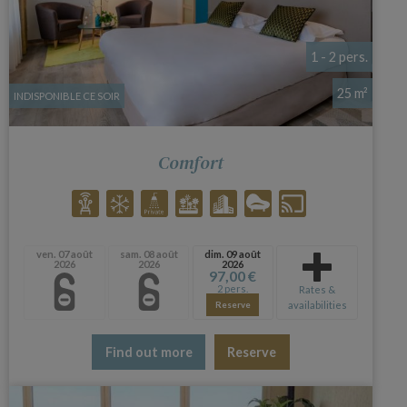
1 - 2 pers.
25 m²
INDISPONIBLE CE SOIR
Comfort
ven. 07 août
sam. 08 août
dim. 09 août
2026
2026
2026
97,00 €
2 pers.
Rates &
availabilities
Reserve
Find out more
Reserve